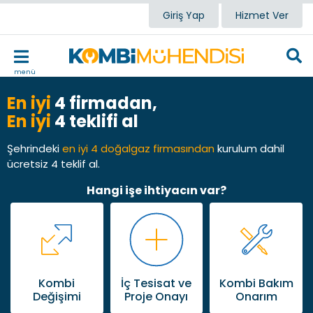
Giriş Yap
Hizmet Ver
menü
En iyi
4 firmadan,
En iyi
4 teklifi al
Şehrindeki
en iyi 4 doğalgaz firmasından
kurulum dahil
ücretsiz 4 teklif al.
Hangi işe ihtiyacın var?
Kombi
İç Tesisat ve
Kombi Bakım
Değişimi
Proje Onayı
Onarım