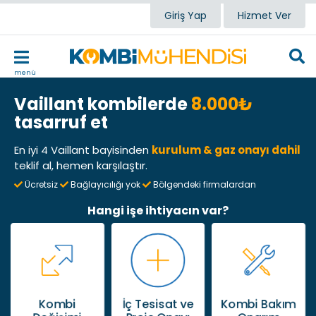
Giriş Yap
Hizmet Ver
menü
Vaillant kombilerde
8.000₺
tasarruf et
En iyi 4 Vaillant bayisinden
kurulum & gaz onayı dahil
teklif al, hemen karşılaştır.
Ücretsiz
Bağlayıcılığı yok
Bölgendeki firmalardan
Hangi işe ihtiyacın var?
Kombi
İç Tesisat ve
Kombi Bakım