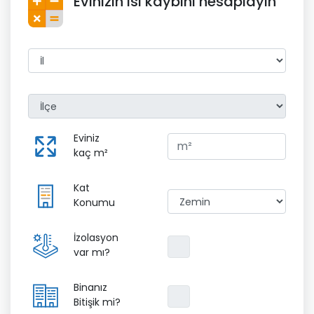
Evinizin ısı kaybını hesaplayın
Eviniz
kaç m²
Kat
Konumu
İzolasyon
var mı?
Binanız
Bitişik mi?