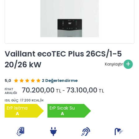
Vaillant ecoTEC Plus 26CS/1-5
+
20/26 kW
Karşılaştır
5,0
2 Değerlendirme
70.200,00
73.100,00
FIYAT
TL -
TL
ARALIĞI
ISIL GÜÇ: 17.200 KCAL/H
ErP Isıtma
ErP Sıcak Su
A
A