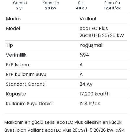
Garanti
Kapasite
Ses
Sıcak Su
2
yıl
20
kW
48
dB
12,4
lt/dk
Marka
Vaillant
Model
ecoTEC Plus
26CS/1-5 20/26 kW
Tip
Yoğuşmalı
Verimlilik
%94
ErP Isıtma
A
ErP Kullanım Suyu
A
Standart Garanti
24 Ay
Kapasite
17.200 kcal/h
Kullanım Suyu Debisi
12,4 lt/dk
Markanın en güçlü serisi ecoTEC Plus ailesinin en küçük
üyesi olan Vaillant ecoTEC Plus 26CS/1-5 20/26 kW, %94